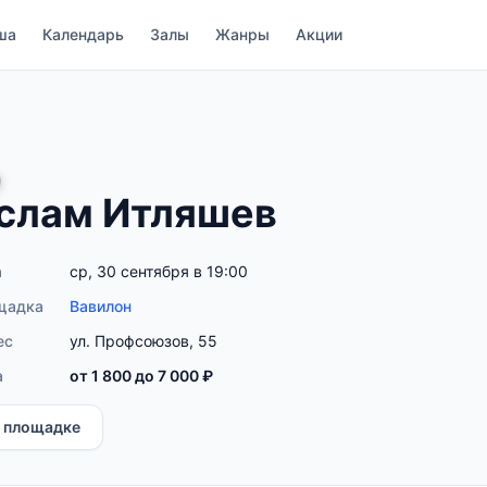
ша
Календарь
Залы
Жанры
Акции
слам Итляшев
а
ср, 30 сентября в 19:00
щадка
Вавилон
ес
ул. Профсоюзов, 55
а
от 1 800 до 7 000 ₽
 площадке