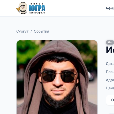
Афи
Сургут
/
События
6+
И
Дат
Пло
Адр
Цен
О