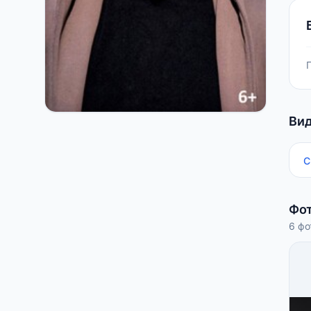
Ви
С
Фо
6 фо